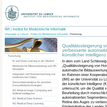
IMI | Institut für Medizinische Informatik
Universität zu Lübeck
-
Institut für Medizinische Informatik
- Forschung
Qualitätssteigerung 
verbesserte automatis
künstlicher Intelligenz
Forschung
In dem vom Land Schleswig-H
KI und Deep Learning in der Medizin
„Qualitätssteigerung von H
Medizinische Bildverarbeitung und VR-
Simulation
automatische Bildauswertung 
Integration und Nutzbarmachung von
im Rahmen einer Kooperation 
medizinischen Daten
(IMI) an der Universität zu
Sensordatenanalyse für assistive
der künstlichen Intelligenz 
Gesundheitstechnologien
untersucht, um die Qualität
AG Medical Image Computing and
Beurteilung durch menschlic
Artificial Intelligence
automatisierten Segmentieru
AG Medical Data Science
Retina des Auges zu verbess
AG Medical Deep Learning
Förderinitiative des Landes