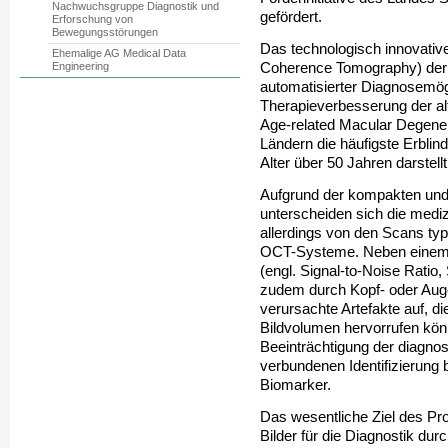
Nachwuchsgruppe Diagnostik und
gefördert.
Erforschung von
Bewegungsstörungen
Das technologisch innovati
Ehemalige AG Medical Data
Engineering
Coherence Tomography) der 
automatisierter Diagnosemög
Therapieverbesserung der al
Age-related Macular Degener
Ländern die häufigste Erbli
Alter über 50 Jahren darstellt
Aufgrund der kompakten und
unterscheiden sich die me
allerdings von den Scans typ
OCT-Systeme. Neben einem g
(engl. Signal-to-Noise Rat
zudem durch Kopf- oder Au
verursachte Artefakte auf, di
Bildvolumen hervorrufen könn
Beeinträchtigung der diagnos
verbundenen Identifizierung
Biomarker.
Das wesentliche Ziel des Pro
Bilder für die Diagnostik du