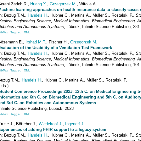
Berehi Zadeh
R.
,
Huang
X.
,
Grzegorzek
M.
,
Witolla
A.
Machine learning approaches on health insurance data to classify cases rel
In:
Buzug
T.M.
,
Handels
H.
,
Hübner
C.
,
Mertins
A.
,
Müller
S.
,
Rostalski
P.
,
St
Medical Engineering Science, Medical Informatics, Biomedical Engineering, A
Robotics and Autonomous Systems
,
Lübeck
,
Infinite Science Publishing
,
231
ibTex
Tagged
XML
Bösemann
E.
,
Irshad
M.T.
,
Fischer
H.
,
Grzegorzek
M.
Evaluation of the Usability of a Ventilation Test Framework
In:
Buzug
T.M.
,
Handels
H.
,
Hübner
C.
,
Mertins
A.
,
Müller
S.
,
Rostalski
P.
,
St
Medical Engineering Science, Medical Informatics, Biomedical Engineering, A
Robotics and Autonomous Systems
,
Lübeck
,
Infinite Science Publishing
,
101
ibTex
Tagged
XML
Buzug
T.M.
,
Handels
H.
,
Hübner
C.
,
Mertins
A.
,
Müller
S.
,
Rostalski
P.
eds.)
Student Conference Proceedings 2023: 12th C. on Medical Engineering S
Informatics and 6th C. on Biomedical Engineering and 5th C. on Auditor
and 3rd C. on Robotics and Autonomous Systems
nfinite Science Publishing
,
Lübeck
, 2023
ibTex
Tagged
XML
Kruse
J.
,
Böttcher
J.
,
Wiedekopf
J.
,
Ingenerf
J.
Experiences of adding FHIR support to a legacy system
In:
Buzug
T.M.
,
Handels
H.
,
Hübner
C.
,
Mertins
A.
,
Müller
S.
,
Rostalski
P.
,
St
Medical Engineering Science, Medical Informatics, Biomedical Engineering, A