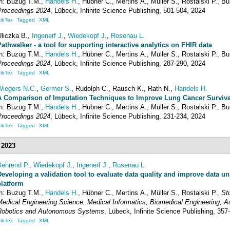
In:
Buzug
T.M.
,
Handels
H.
,
Hübner
C.
,
Mertins
A.
,
Müller
S.
,
Rostalski
P.
,
Bu
Proceedings 2024
,
Lübeck
,
Infinite Science Publishing
,
501-504
, 2024
ibTex
Tagged
XML
Uliczka
B.
,
Ingenerf
J.
,
Wiedekopf
J.
,
Rosenau
L.
Pathwalker - a tool for supporting interactive analytics on FHIR data
In:
Buzug
T.M.
,
Handels
H.
,
Hübner
C.
,
Mertins
A.
,
Müller
S.
,
Rostalski
P.
,
Bu
Proceedings 2024
,
Lübeck
,
Infinite Science Publishing
,
287-290
, 2024
ibTex
Tagged
XML
Wiegers
N.C.
,
Germer
S.
,
Rudolph
C.
,
Rausch
K.
,
Rath
N.
,
Handels
H.
A Comparison of Imputation Techniques to Improve Lung Cancer Surviva
In:
Buzug
T.M.
,
Handels
H.
,
Hübner
C.
,
Mertins
A.
,
Müller
S.
,
Rostalski
P.
,
Bu
Proceedings 2024
,
Lübeck
,
Infinite Science Publishing
,
231-234
, 2024
ibTex
Tagged
XML
2023
Behrend
P.
,
Wiedekopf
J.
,
Ingenerf
J.
,
Rosenau
L.
Developing a validation tool to evaluate data quality and improve data uni
platform
In:
Buzug
T.M.
,
Handels
H.
,
Hübner
C.
,
Mertins
A.
,
Müller
S.
,
Rostalski
P.
,
St
Medical Engineering Science, Medical Informatics, Biomedical Engineering, A
Robotics and Autonomous Systems
,
Lübeck
,
Infinite Science Publishing
,
357
ibTex
Tagged
XML