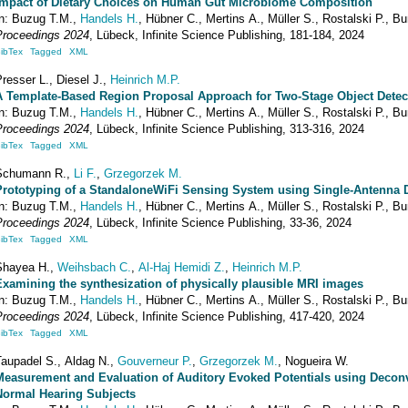
Impact of Dietary Choices on Human Gut Microbiome Composition
In:
Buzug
T.M.
,
Handels
H.
,
Hübner
C.
,
Mertins
A.
,
Müller
S.
,
Rostalski
P.
,
Bu
Proceedings 2024
,
Lübeck
,
Infinite Science Publishing
,
181-184
, 2024
ibTex
Tagged
XML
Presser
L.
,
Diesel
J.
,
Heinrich
M.P.
A Template-Based Region Proposal Approach for Two-Stage Object Detect
In:
Buzug
T.M.
,
Handels
H.
,
Hübner
C.
,
Mertins
A.
,
Müller
S.
,
Rostalski
P.
,
Bu
Proceedings 2024
,
Lübeck
,
Infinite Science Publishing
,
313-316
, 2024
ibTex
Tagged
XML
Schumann
R.
,
Li
F.
,
Grzegorzek
M.
Prototyping of a StandaloneWiFi Sensing System using Single-Antenna 
In:
Buzug
T.M.
,
Handels
H.
,
Hübner
C.
,
Mertins
A.
,
Müller
S.
,
Rostalski
P.
,
Bu
Proceedings 2024
,
Lübeck
,
Infinite Science Publishing
,
33-36
, 2024
ibTex
Tagged
XML
Shayea
H.
,
Weihsbach
C.
,
Al-Haj Hemidi
Z.
,
Heinrich
M.P.
Examining the synthesization of physically plausible MRI images
In:
Buzug
T.M.
,
Handels
H.
,
Hübner
C.
,
Mertins
A.
,
Müller
S.
,
Rostalski
P.
,
Bu
Proceedings 2024
,
Lübeck
,
Infinite Science Publishing
,
417-420
, 2024
ibTex
Tagged
XML
Taupadel
S.
,
Aldag
N.
,
Gouverneur
P.
,
Grzegorzek
M.
,
Nogueira
W.
Measurement and Evaluation of Auditory Evoked Potentials using Decon
Normal Hearing Subjects