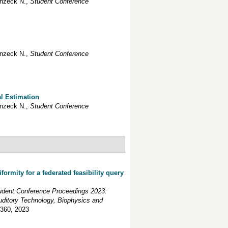
nzeck
N.
,
Student Conference
nzeck
N.
,
Student Conference
l Estimation
nzeck
N.
,
Student Conference
formity for a federated feasibility query
udent Conference Proceedings 2023:
uditory Technology, Biophysics and
-360
, 2023