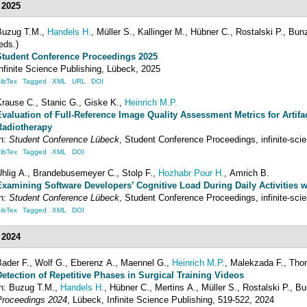
2025
Buzug
T.M.
,
Handels
H.
,
Müller
S.
,
Kallinger
M.
,
Hübner
C.
,
Rostalski
P.
,
Bun
eds.)
Student Conference Proceedings 2025
nfinite Science Publishing
,
Lübeck
, 2025
ibTex
Tagged
XML
URL
DOI
Krause
C.
,
Stanic
G.
,
Giske
K.
,
Heinrich
M.P.
Evaluation of Full-Reference Image Quality Assessment Metrics for Artifa
Radiotherapy
In:
Student Conference Lübeck
,
Student Conference Proceedings
,
infinite-sci
ibTex
Tagged
XML
DOI
hlig
A.
,
Brandebusemeyer
C.
,
Stolp
F.
,
Hozhabr Pour
H.
,
Amrich
B.
Examining Software Developers’ Cognitive Load During Daily Activities 
In:
Student Conference Lübeck
,
Student Conference Proceedings
,
infinite-sci
ibTex
Tagged
XML
DOI
2024
Bader
F.
,
Wolf
G.
,
Eberenz
A.
,
Maennel
G.
,
Heinrich
M.P.
,
Malekzada
F.
,
Tho
Detection of Repetitive Phases in Surgical Training Videos
In:
Buzug
T.M.
,
Handels
H.
,
Hübner
C.
,
Mertins
A.
,
Müller
S.
,
Rostalski
P.
,
Bu
Proceedings 2024
,
Lübeck
,
Infinite Science Publishing
,
519-522
, 2024