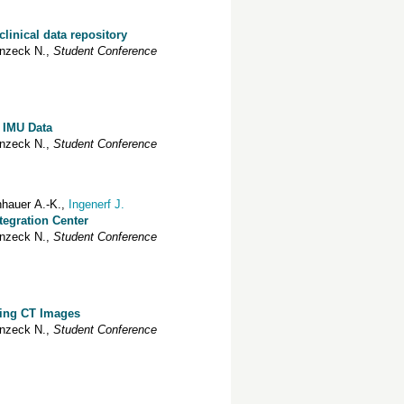
clinical data repository
nzeck
N.
,
Student Conference
 IMU Data
nzeck
N.
,
Student Conference
hauer
A.-K.
,
Ingenerf
J.
tegration Center
nzeck
N.
,
Student Conference
ing CT Images
nzeck
N.
,
Student Conference