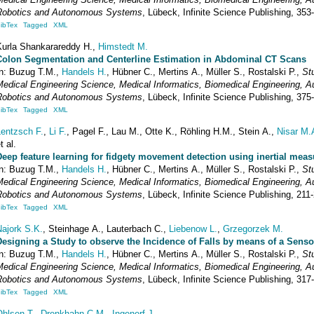
Robotics and Autonomous Systems
,
Lübeck
,
Infinite Science Publishing
,
353
ibTex
Tagged
XML
Kurla Shankarareddy
H.
,
Himstedt
M.
Colon Segmentation and Centerline Estimation in Abdominal CT Scans
In:
Buzug
T.M.
,
Handels
H.
,
Hübner
C.
,
Mertins
A.
,
Müller
S.
,
Rostalski
P.
,
St
Medical Engineering Science, Medical Informatics, Biomedical Engineering, A
Robotics and Autonomous Systems
,
Lübeck
,
Infinite Science Publishing
,
375
ibTex
Tagged
XML
Lentzsch
F.
,
Li
F.
,
Pagel
F.
,
Lau
M.
,
Otte
K.
,
Röhling
H.M.
,
Stein
A.
,
Nisar
M.
t al.
Deep feature learning for fidgety movement detection using inertial meas
In:
Buzug
T.M.
,
Handels
H.
,
Hübner
C.
,
Mertins
A.
,
Müller
S.
,
Rostalski
P.
,
St
Medical Engineering Science, Medical Informatics, Biomedical Engineering, A
Robotics and Autonomous Systems
,
Lübeck
,
Infinite Science Publishing
,
211
ibTex
Tagged
XML
Najork
S.K.
,
Steinhage
A.
,
Lauterbach
C.
,
Liebenow
L.
,
Grzegorzek
M.
Designing a Study to observe the Incidence of Falls by means of a Sens
In:
Buzug
T.M.
,
Handels
H.
,
Hübner
C.
,
Mertins
A.
,
Müller
S.
,
Rostalski
P.
,
St
Medical Engineering Science, Medical Informatics, Biomedical Engineering, A
Robotics and Autonomous Systems
,
Lübeck
,
Infinite Science Publishing
,
317
ibTex
Tagged
XML
Ohlsen
T.
,
Drenkhahn
C.M.
,
Ingenerf
J.