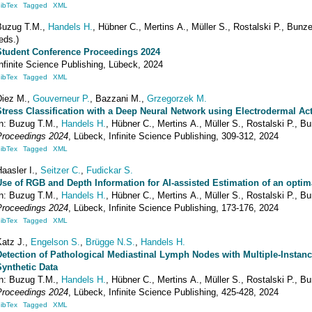
ibTex
Tagged
XML
Buzug
T.M.
,
Handels
H.
,
Hübner
C.
,
Mertins
A.
,
Müller
S.
,
Rostalski
P.
,
Bunz
eds.)
Student Conference Proceedings 2024
nfinite Science Publishing
,
Lübeck
, 2024
ibTex
Tagged
XML
Diez
M.
,
Gouverneur
P.
,
Bazzani
M.
,
Grzegorzek
M.
Stress Classification with a Deep Neural Network using Electrodermal Ac
In:
Buzug
T.M.
,
Handels
H.
,
Hübner
C.
,
Mertins
A.
,
Müller
S.
,
Rostalski
P.
,
Bu
Proceedings 2024
,
Lübeck
,
Infinite Science Publishing
,
309-312
, 2024
ibTex
Tagged
XML
Haasler
I.
,
Seitzer
C.
,
Fudickar
S.
Use of RGB and Depth Information for AI-assisted Estimation of an optima
In:
Buzug
T.M.
,
Handels
H.
,
Hübner
C.
,
Mertins
A.
,
Müller
S.
,
Rostalski
P.
,
Bu
Proceedings 2024
,
Lübeck
,
Infinite Science Publishing
,
173-176
, 2024
ibTex
Tagged
XML
Katz
J.
,
Engelson
S.
,
Brügge
N.S.
,
Handels
H.
Detection of Pathological Mediastinal Lymph Nodes with Multiple-Instanc
Synthetic Data
In:
Buzug
T.M.
,
Handels
H.
,
Hübner
C.
,
Mertins
A.
,
Müller
S.
,
Rostalski
P.
,
Bu
Proceedings 2024
,
Lübeck
,
Infinite Science Publishing
,
425-428
, 2024
ibTex
Tagged
XML