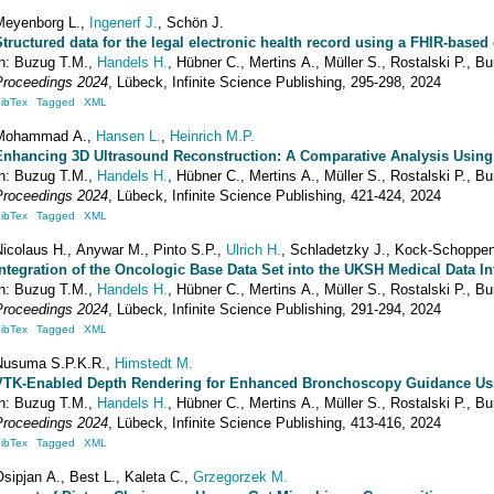
Meyenborg
L.
,
Ingenerf
J.
,
Schön
J.
Structured data for the legal electronic health record using a FHIR-based 
In:
Buzug
T.M.
,
Handels
H.
,
Hübner
C.
,
Mertins
A.
,
Müller
S.
,
Rostalski
P.
,
Bu
Proceedings 2024
,
Lübeck
,
Infinite Science Publishing
,
295-298
, 2024
ibTex
Tagged
XML
Mohammad
A.
,
Hansen
L.
,
Heinrich
M.P.
Enhancing 3D Ultrasound Reconstruction: A Comparative Analysis Using
In:
Buzug
T.M.
,
Handels
H.
,
Hübner
C.
,
Mertins
A.
,
Müller
S.
,
Rostalski
P.
,
Bu
Proceedings 2024
,
Lübeck
,
Infinite Science Publishing
,
421-424
, 2024
ibTex
Tagged
XML
Nicolaus
H.
,
Anywar
M.
,
Pinto
S.P.
,
Ulrich
H.
,
Schladetzky
J.
,
Kock-Schoppen
Integration of the Oncologic Base Data Set into the UKSH Medical Data In
In:
Buzug
T.M.
,
Handels
H.
,
Hübner
C.
,
Mertins
A.
,
Müller
S.
,
Rostalski
P.
,
Bu
Proceedings 2024
,
Lübeck
,
Infinite Science Publishing
,
291-294
, 2024
ibTex
Tagged
XML
Nusuma
S.P.K.R.
,
Himstedt
M.
VTK-Enabled Depth Rendering for Enhanced Bronchoscopy Guidance Us
In:
Buzug
T.M.
,
Handels
H.
,
Hübner
C.
,
Mertins
A.
,
Müller
S.
,
Rostalski
P.
,
Bu
Proceedings 2024
,
Lübeck
,
Infinite Science Publishing
,
413-416
, 2024
ibTex
Tagged
XML
Osipjan
A.
,
Best
L.
,
Kaleta
C.
,
Grzegorzek
M.