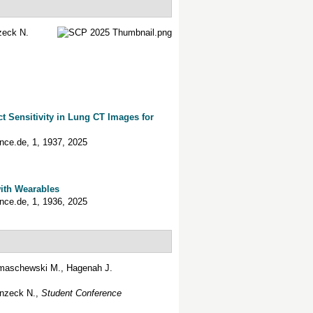
zeck
N.
ct Sensitivity in Lung CT Images for
ence.de
,
1
,
1937
, 2025
with Wearables
ence.de
,
1
,
1936
, 2025
maschewski
M.
,
Hagenah
J.
nzeck
N.
,
Student Conference