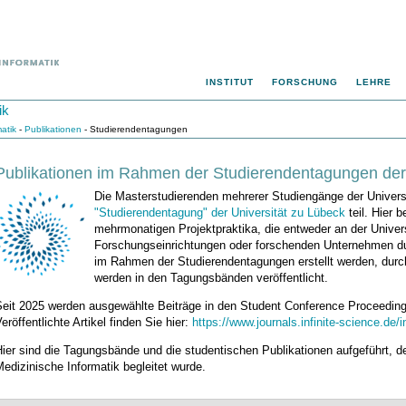
INSTITUT
FORSCHUNG
LEHRE
ik
matik
-
Publikationen
- Studierendentagungen
Publikationen im Rahmen der Studierendentagungen der 
Die Masterstudierenden mehrerer Studiengänge der Univers
"Studierendentagung" der Universität zu Lübeck
teil. Hier b
mehrmonatigen Projektpraktika, die entweder an der Univers
Forschungseinrichtungen oder forschenden Unternehmen dur
im Rahmen der Studierendentagungen erstellt werden, dur
werden in den Tagungsbänden veröffentlicht.
eit 2025 werden ausgewählte Beiträge in den Student Conference Proceedings 
eröffentlichte Artikel finden Sie hier:
https://www.journals.infinite-science.de/
ier sind die Tagungsbände und die studentischen Publikationen aufgeführt, der
edizinische Informatik begleitet wurde.