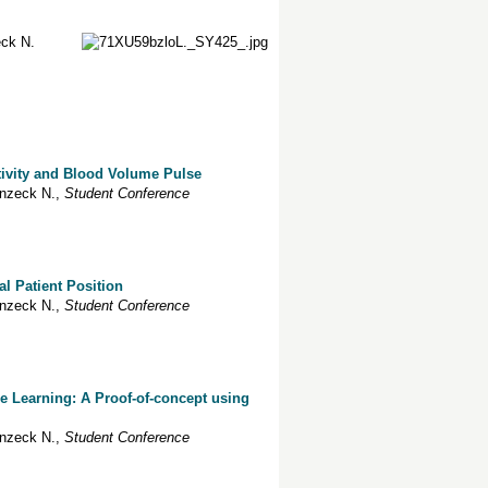
eck
N.
tivity and Blood Volume Pulse
nzeck
N.
,
Student Conference
l Patient Position
nzeck
N.
,
Student Conference
e Learning: A Proof-of-concept using
nzeck
N.
,
Student Conference