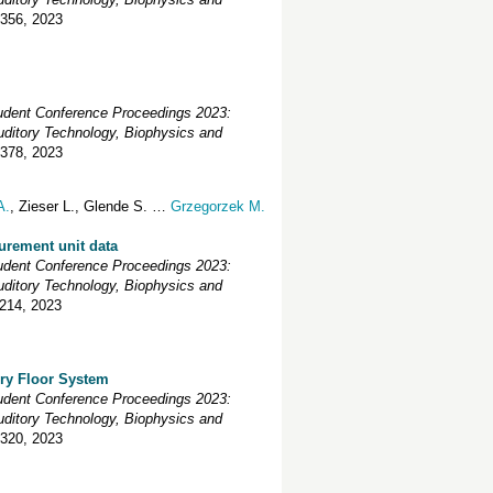
-356
, 2023
udent Conference Proceedings 2023:
uditory Technology, Biophysics and
-378
, 2023
A.
,
Zieser
L.
,
Glende
S.
…
Grzegorzek
M.
urement unit data
udent Conference Proceedings 2023:
uditory Technology, Biophysics and
-214
, 2023
ory Floor System
udent Conference Proceedings 2023:
uditory Technology, Biophysics and
-320
, 2023