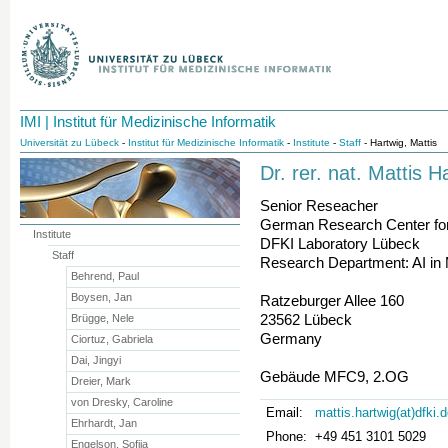
IMI | Institut für Medizinische Informatik
Universität zu Lübeck
-
Institut für Medizinische Informatik
-
Institute
-
Staff
- Hartwig, Mattis
Dr. rer. nat. Mattis H
Senior Reseacher
German Research Center for A
Institute
DFKI Laboratory Lübeck
Staff
Research Department: AI in 
Behrend, Paul
Boysen, Jan
Ratzeburger Allee 160
23562 Lübeck
Brügge, Nele
Germany
Ciortuz, Gabriela
Dai, Jingyi
Gebäude MFC9, 2.OG
Dreier, Mark
von Dresky, Caroline
Email:
mattis.hartwig(at)dfki.
Ehrhardt, Jan
Phone:
+49 451 3101 5029
Engelson, Sofija