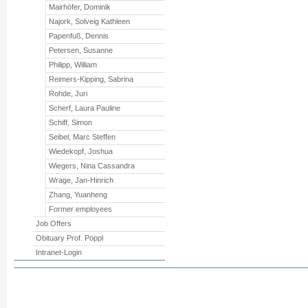
Mairhöfer, Dominik
Najork, Solveig Kathleen
Papenfuß, Dennis
Petersen, Susanne
Philipp, William
Reimers-Kipping, Sabrina
Rohde, Juri
Scherf, Laura Pauline
Schiff, Simon
Seibel, Marc Steffen
Wiedekopf, Joshua
Wiegers, Nina Cassandra
Wrage, Jan-Hinrich
Zhang, Yuanheng
Former employees
Job Offers
Obituary Prof. Pöppl
Intranet-Login