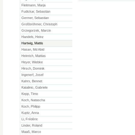
Fleitmann, Marja
Fudickar, Sebastian
Germer, Sebastian
Großbröhmer, Christoph
Grzegorzek, Marcin
Handels, Heinz
Hartwig, Mattis
Hasan, Md Abid
Heinrich, Mattias
Heyer, Wiebke
Hirsch, Dominik
Ingenerf, Josef
Kahrs, Bennet
Katalinic, Gabriele
Kepp, Timo
Koch, Natascha
Koch, Philipp
Kuptz, Anna
Li, Frédéric
Linder, Roland
Maaß, Marco