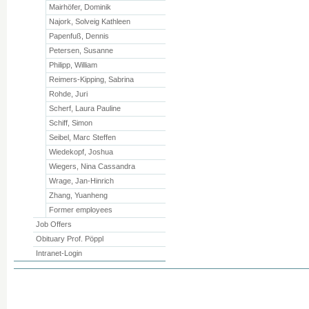
Mairhöfer, Dominik
Najork, Solveig Kathleen
Papenfuß, Dennis
Petersen, Susanne
Philipp, William
Reimers-Kipping, Sabrina
Rohde, Juri
Scherf, Laura Pauline
Schiff, Simon
Seibel, Marc Steffen
Wiedekopf, Joshua
Wiegers, Nina Cassandra
Wrage, Jan-Hinrich
Zhang, Yuanheng
Former employees
Job Offers
Obituary Prof. Pöppl
Intranet-Login