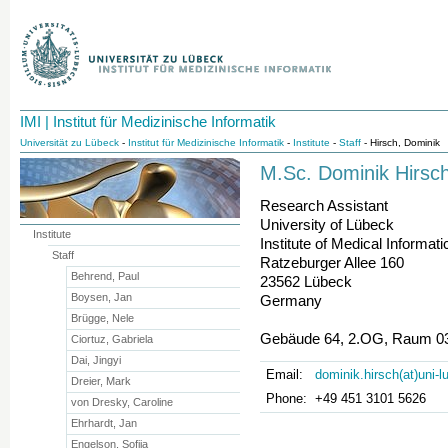
IMI | Institut für Medizinische Informatik
Universität zu Lübeck
-
Institut für Medizinische Informatik
-
Institute
-
Staff
- Hirsch, Dominik
M.Sc. Dominik Hirsc
Research Assistant
University of Lübeck
Institute
Institute of Medical Informati
Staff
Ratzeburger Allee 160
Behrend, Paul
23562 Lübeck
Boysen, Jan
Germany
Brügge, Nele
Gebäude 64, 2.OG, Raum 0
Ciortuz, Gabriela
Dai, Jingyi
Email:
dominik.hirsch(at)uni-
Dreier, Mark
Phone:
+49 451 3101 5626
von Dresky, Caroline
Ehrhardt, Jan
Engelson, Sofija