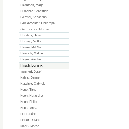
Fleitmann, Marja
Fudickar, Sebastian
Germer, Sebastian
Großbröhmer, Christoph
Grzegorzek, Marcin
Handels, Heinz
Hartwig, Mattis
Hasan, Md Abid
Heinrich, Mattias
Heyer, Wiebke
Hirsch, Dominik
Ingenerf, Josef
Kahrs, Bennet
Katalinic, Gabriele
Kepp, Timo
Koch, Natascha
Koch, Philipp
Kuptz, Anna
Li, Frédéric
Linder, Roland
Maaß, Marco