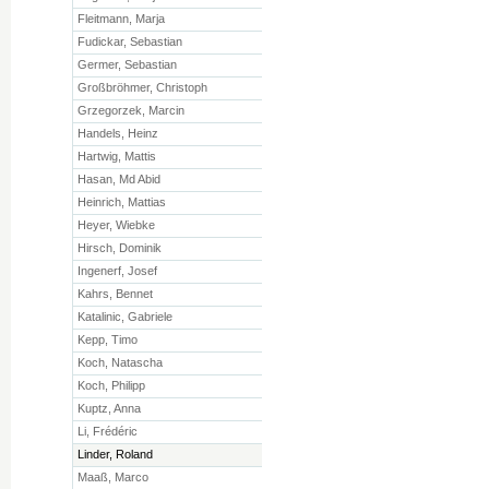
Fleitmann, Marja
Fudickar, Sebastian
Germer, Sebastian
Großbröhmer, Christoph
Grzegorzek, Marcin
Handels, Heinz
Hartwig, Mattis
Hasan, Md Abid
Heinrich, Mattias
Heyer, Wiebke
Hirsch, Dominik
Ingenerf, Josef
Kahrs, Bennet
Katalinic, Gabriele
Kepp, Timo
Koch, Natascha
Koch, Philipp
Kuptz, Anna
Li, Frédéric
Linder, Roland
Maaß, Marco