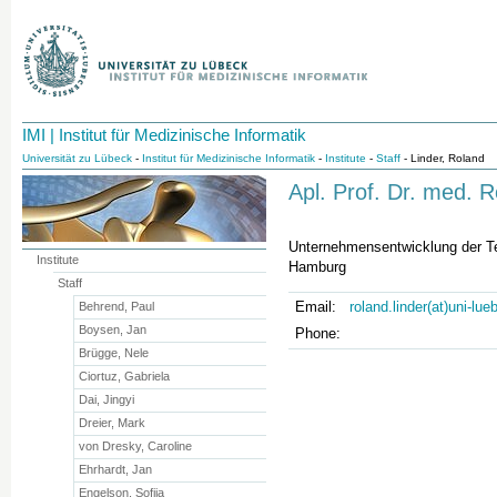
IMI | Institut für Medizinische Informatik
Universität zu Lübeck
-
Institut für Medizinische Informatik
-
Institute
-
Staff
- Linder, Roland
Apl. Prof. Dr. med. R
Unternehmensentwicklung der T
Institute
Hamburg
Staff
Email:
roland.linder(at)uni-lu
Behrend, Paul
Boysen, Jan
Phone:
Brügge, Nele
Ciortuz, Gabriela
Dai, Jingyi
Dreier, Mark
von Dresky, Caroline
Ehrhardt, Jan
Engelson, Sofija