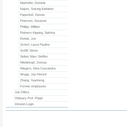
Mairhöfer, Dominik
Najork, Solveig Kathleen
Papenfuß, Dennis
Petersen, Susanne
Philipp, William
Reimers-Kipping, Sabrina
Rohde, Juri
Scherf, Laura Pauline
Schiff, Simon
Seibel, Marc Steffen
Wiedekopf, Joshua
Wiegers, Nina Cassandra
Wrage, Jan-Hinrich
Zhang, Yuanheng
Former employees
Job Offers
Obituary Prof. Pöppl
Intranet-Login