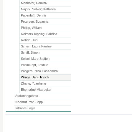
Mairhöfer, Dominik
Najork, Solveig Kathleen
Papenfuß, Dennis
Petersen, Susanne
Philipp, William
Reimers-Kipping, Sabrina
Rohde, Juri
Scherf, Laura Pauline
Schiff, Simon
Seibel, Marc Steffen
Wiedekopf, Joshua
Wiegers, Nina Cassandra
Wrage, Jan-Hinrich
Zhang, Yuanheng
Ehemalige Mitarbeiter
Stellenangebote
Nachruf Prof. Pöppl
Intranet-Login