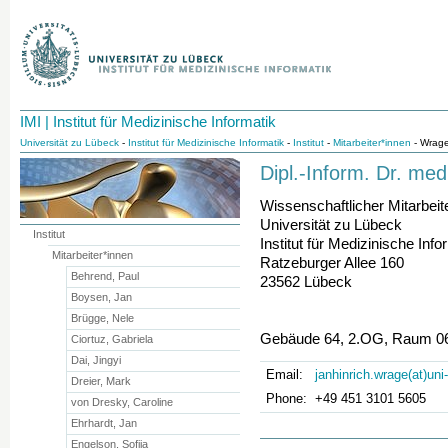
IMI | Institut für Medizinische Informatik
Universität zu Lübeck
-
Institut für Medizinische Informatik
-
Institut
-
Mitarbeiter*innen
- Wrage
Dipl.-Inform. Dr. me
Wissenschaftlicher Mitarbeit
Universität zu Lübeck
Institut
Institut für Medizinische Info
Mitarbeiter*innen
Ratzeburger Allee 160
Behrend, Paul
23562 Lübeck
Boysen, Jan
Brügge, Nele
Gebäude 64, 2.OG, Raum 0
Ciortuz, Gabriela
Dai, Jingyi
Email:
janhinrich.wrage(at)uni
Dreier, Mark
Phone:
+49 451 3101 5605
von Dresky, Caroline
Ehrhardt, Jan
Engelson, Sofija