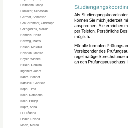
Fleitmann, Marja
Studiengangskoordina
Fudickar, Sebastian
Als Studiengangskoordinato
Germer, Sebastian
können Sie mich jederzeit m
Großbröhmer, Christoph
ansprechen. Sie erreichen m
Grzegorzek, Marcin
per Telefon. Persönliche Be
Handels, Heinz
möglich.
Hartwig, Mattis
Für alle formalen Prüfungsan
Hasan, Md Abid
Vorsitzender des Prüfungsau
Heinrich, Mattias
regelmäßige Sprechstunde an
Heyer, Wiebke
an den Prüfungsausschuss im
Hirsch, Dominik
Ingenerf, Josef
Kahrs, Bennet
Katalinic, Gabriele
Kepp, Timo
Koch, Natascha
Koch, Philipp
Kuptz, Anna
Li, Frédéric
Linder, Roland
Maaß, Marco