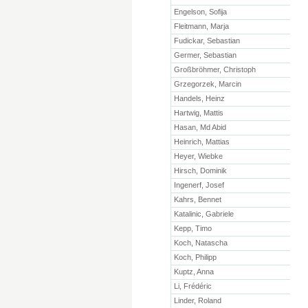
Engelson, Sofija
Fleitmann, Marja
Fudickar, Sebastian
Germer, Sebastian
Großbröhmer, Christoph
Grzegorzek, Marcin
Handels, Heinz
Hartwig, Mattis
Hasan, Md Abid
Heinrich, Mattias
Heyer, Wiebke
Hirsch, Dominik
Ingenerf, Josef
Kahrs, Bennet
Katalinic, Gabriele
Kepp, Timo
Koch, Natascha
Koch, Philipp
Kuptz, Anna
Li, Frédéric
Linder, Roland