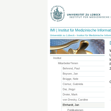
IMI | Institut für Medizinische Informat
Universität zu Lübeck
-
Institut für Medizinische Infor
W
U
Institut
I
Mitarbeiter*innen
Behrend, Paul
Boysen, Jan
Brügge, Nele
Ciortuz, Gabriela
Dai, Jingyi
Dreier, Mark
von Dresky, Caroline
Ehrhardt, Jan
Publikationen