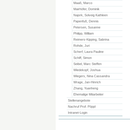
Maaß, Marco
Mairhöfer, Dominik
Najork, Solveig Kathleen
Papenfuß, Dennis
Petersen, Susanne
Philipp, William
Reimers-Kipping, Sabrina
Rohde, Juri
Scherf, Laura Pauline
Schiff, Simon
Seibel, Marc Steffen
Wiedekopf, Joshua
Wiegers, Nina Cassandra
Wrage, Jan-Hinrich
Zhang, Yuanheng
Ehemalige Mitarbeiter
Stellenangebote
Nachruf Prof. Pöppl
Intranet-Login