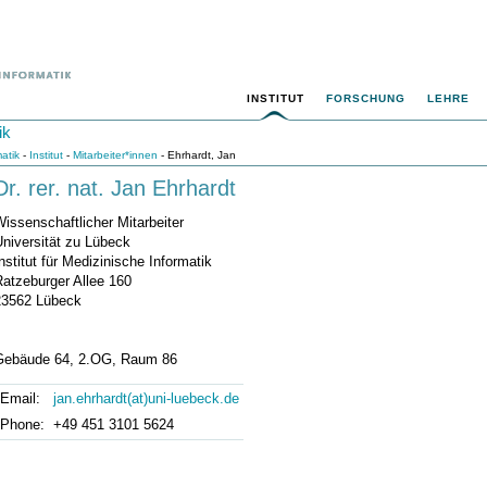
INSTITUT
FORSCHUNG
LEHRE
ik
matik
-
Institut
-
Mitarbeiter*innen
- Ehrhardt, Jan
Dr. rer. nat. Jan Ehrhardt
issenschaftlicher Mitarbeiter
niversität zu Lübeck
nstitut für Medizinische Informatik
Ratzeburger Allee 160
23562 Lübeck
Gebäude 64, 2.OG, Raum 86
Email:
jan.ehrhardt(at)uni-luebeck.de
Phone:
+49 451 3101 5624