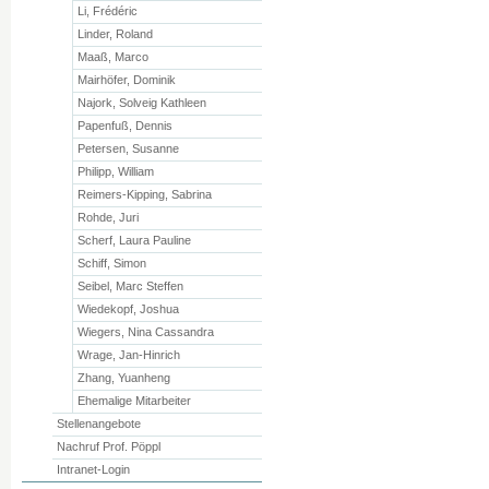
Li, Frédéric
Linder, Roland
Maaß, Marco
Mairhöfer, Dominik
Najork, Solveig Kathleen
Papenfuß, Dennis
Petersen, Susanne
Philipp, William
Reimers-Kipping, Sabrina
Rohde, Juri
Scherf, Laura Pauline
Schiff, Simon
Seibel, Marc Steffen
Wiedekopf, Joshua
Wiegers, Nina Cassandra
Wrage, Jan-Hinrich
Zhang, Yuanheng
Ehemalige Mitarbeiter
Stellenangebote
Nachruf Prof. Pöppl
Intranet-Login