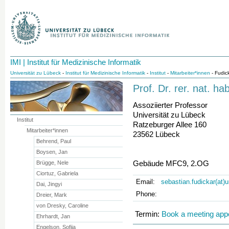
IMI | Institut für Medizinische Informatik
Universität zu Lübeck
-
Institut für Medizinische Informatik
-
Institut
-
Mitarbeiter*innen
- Fudic
Prof. Dr. rer. nat. ha
Assoziierter Professor
Universität zu Lübeck
Institut
Ratzeburger Allee 160
Mitarbeiter*innen
23562 Lübeck
Behrend, Paul
Boysen, Jan
Gebäude MFC9, 2.OG
Brügge, Nele
Ciortuz, Gabriela
Email:
sebastian.fudickar(at)
Dai, Jingyi
Phone:
Dreier, Mark
von Dresky, Caroline
Termin:
Book a meeting app
Ehrhardt, Jan
Engelson, Sofija