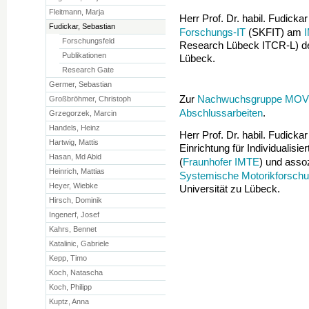
Fleitmann, Marja
Herr Prof. Dr. habil. Fudickar 
Fudickar, Sebastian
Forschungs-IT
(SKFIT) am
Forschungsfeld
Research Lübeck ITCR-L) d
Publikationen
Lübeck.
Research Gate
Germer, Sebastian
Nachwuchsgruppe MOV
Zur
Großbröhmer, Christoph
Abschlussarbeiten
.
Grzegorzek, Marcin
Handels, Heinz
Herr Prof. Dr. habil. Fudicka
Hartwig, Mattis
Einrichtung für Individualisie
Hasan, Md Abid
Fraunhofer IMTE
(
) und assoz
Heinrich, Mattias
Systemische Motorikforsch
Heyer, Wiebke
Universität zu Lübeck.
Hirsch, Dominik
Ingenerf, Josef
Kahrs, Bennet
Katalinic, Gabriele
Kepp, Timo
Koch, Natascha
Koch, Philipp
Kuptz, Anna