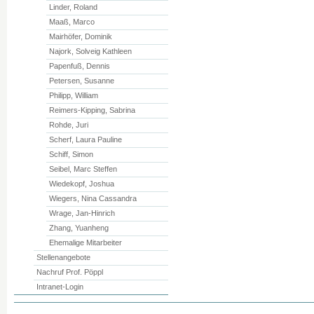
Linder, Roland
Maaß, Marco
Mairhöfer, Dominik
Najork, Solveig Kathleen
Papenfuß, Dennis
Petersen, Susanne
Philipp, William
Reimers-Kipping, Sabrina
Rohde, Juri
Scherf, Laura Pauline
Schiff, Simon
Seibel, Marc Steffen
Wiedekopf, Joshua
Wiegers, Nina Cassandra
Wrage, Jan-Hinrich
Zhang, Yuanheng
Ehemalige Mitarbeiter
Stellenangebote
Nachruf Prof. Pöppl
Intranet-Login