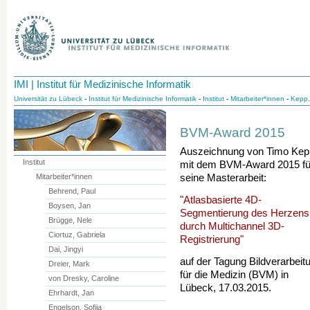
IMI | Institut für Medizinische Informatik
Universität zu Lübeck
-
Institut für Medizinische Informatik
-
Institut
-
Mitarbeiter*innen
-
Kepp,
BVM-Award 2015
Auszeichnung von Timo Kep
Institut
mit dem BVM-Award 2015 fü
seine Masterarbeit:
Mitarbeiter*innen
Behrend, Paul
"Atlasbasierte 4D-
Boysen, Jan
Segmentierung des Herzens
Brügge, Nele
durch Multichannel 3D-
Ciortuz, Gabriela
Registrierung"
Dai, Jingyi
auf der Tagung Bildverarbeit
Dreier, Mark
für die Medizin (BVM) in
von Dresky, Caroline
Lübeck, 17.03.2015.
Ehrhardt, Jan
Engelson, Sofija