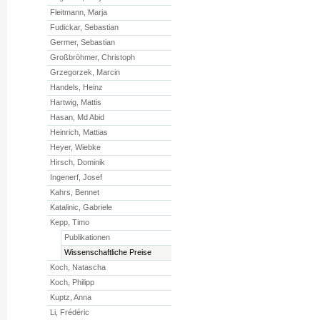
Fleitmann, Marja
Fudickar, Sebastian
Germer, Sebastian
Großbröhmer, Christoph
Grzegorzek, Marcin
Handels, Heinz
Hartwig, Mattis
Hasan, Md Abid
Heinrich, Mattias
Heyer, Wiebke
Hirsch, Dominik
Ingenerf, Josef
Kahrs, Bennet
Katalinic, Gabriele
Kepp, Timo
Publikationen
Wissenschaftliche Preise
Koch, Natascha
Koch, Philipp
Kuptz, Anna
Li, Frédéric