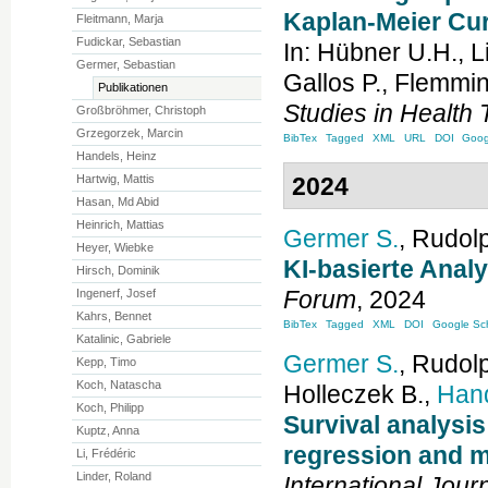
Kaplan-Meier Cu
Fleitmann, Marja
Fudickar, Sebastian
In:
Hübner
U.H.
,
L
Germer, Sebastian
Gallos
P.
,
Flemmi
Publikationen
Studies in Health
Großbröhmer, Christoph
Grzegorzek, Marcin
BibTex
Tagged
XML
URL
DOI
Goog
Handels, Heinz
2024
Hartwig, Mattis
Hasan, Md Abid
Heinrich, Mattias
Germer
S.
,
Rudol
Heyer, Wiebke
KI-basierte Anal
Hirsch, Dominik
Forum
, 2024
Ingenerf, Josef
Kahrs, Bennet
BibTex
Tagged
XML
DOI
Google Sch
Katalinic, Gabriele
Germer
S.
,
Rudol
Kepp, Timo
Koch, Natascha
Holleczek
B.
,
Han
Koch, Philipp
Survival analysis
Kuptz, Anna
regression and m
Li, Frédéric
Linder, Roland
International Jour