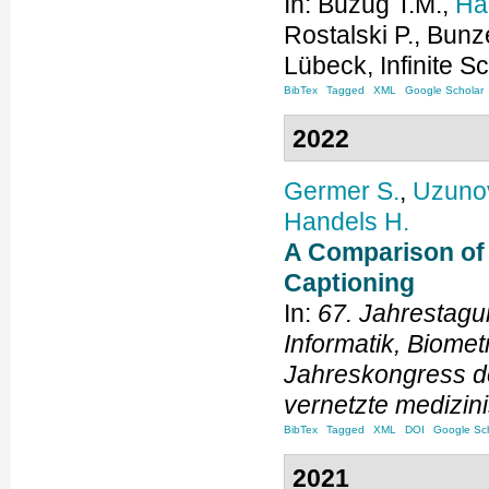
In:
Buzug
T.M.
,
Ha
Rostalski
P.
,
Bunz
Lübeck
,
Infinite S
BibTex
Tagged
XML
Google Scholar
2022
Germer
S.
,
Uzuno
Handels
H.
A Comparison of 
Captioning
In:
67. Jahrestagu
Informatik, Biomet
Jahreskongress de
vernetzte medizin
BibTex
Tagged
XML
DOI
Google Sch
2021