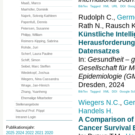
Maaß, Marco
BibTex
Tagged
XML
URL
DOI
Goog
Mairhöfer, Dominik
Rudolph
C.
,
Germ
Najork, Solveig Kathleen
Papenfuß, Dennis
Rath
N.
,
Rausch
K
Petersen, Susanne
Künstliche Intell
Philipp, William
Herausforderunge
Reimers-Kipping, Sabrina
Rohde, Juri
Datensatzes
Scherf, Laura Pauline
In:
Gesundheit – 
Schiff, Simon
Gesellschaft für M
Seibel, Marc Steffen
Wiedekopf, Joshua
Epidemiologie (
Wiegers, Nina Cassandra
Dresden
, 2024
Wrage, Jan-Hinrich
Zhang, Yuanheng
BibTex
Tagged
XML
DOI
Google Sch
Ehemalige Mitarbeiter
Wiegers
N.C.
,
Ge
Stellenangebote
Handels
H.
Nachruf Prof. Pöppl
Intranet-Login
A Comparison of
Cancer Survival 
Publikationsjahr:
2025
2024
2022
2021
2020