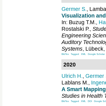
Germer
S.
,
Lamba
Visualization and
In:
Buzug
T.M.
,
Ha
Rostalski
P.
,
Stude
Engineering Scien
Auditory Technol
Systems
,
Lübeck
BibTex
Tagged
XML
Google Scholar
2020
Ulrich
H.
,
Germer
Lablans
M.
,
Ingen
A Smart Mapping 
Studies in Health
BibTex
Tagged
XML
DOI
Google Sch