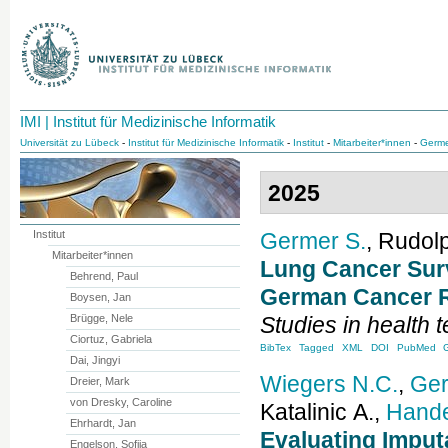
IMI | Institut für Medizinische Informatik
Universität zu Lübeck
-
Institut für Medizinische Informatik
-
Institut
-
Mitarbeiter*innen
-
Germe
2025
Institut
Germer
S.
,
Rudol
Mitarbeiter*innen
Lung Cancer Surv
Behrend, Paul
German Cancer R
Boysen, Jan
Brügge, Nele
Studies in health 
Ciortuz, Gabriela
BibTex
Tagged
XML
DOI
PubMed
Dai, Jingyi
Wiegers
N.C.
,
Ge
Dreier, Mark
von Dresky, Caroline
Katalinic
A.
,
Hande
Ehrhardt, Jan
Evaluating Imputa
Engelson, Sofija