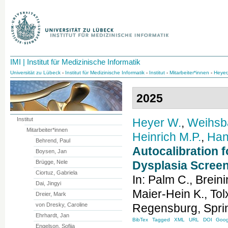
IMI | Institut für Medizinische Informatik
Universität zu Lübeck
-
Institut für Medizinische Informatik
-
Institut
-
Mitarbeiter*innen
-
Heyer
2025
Institut
Heyer
W.
,
Weihsb
Mitarbeiter*innen
Heinrich
M.P.
,
Han
Behrend, Paul
Autocalibration f
Boysen, Jan
Brügge, Nele
Dysplasia Scree
Ciortuz, Gabriela
In:
Palm
C.
,
Breini
Dai, Jingyi
Maier-Hein
K.
,
Tol
Dreier, Mark
von Dresky, Caroline
Regensburg
,
Spri
Ehrhardt, Jan
BibTex
Tagged
XML
URL
DOI
Goog
Engelson, Sofija