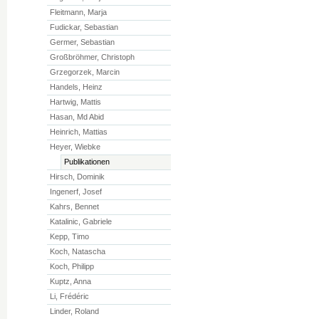
Fleitmann, Marja
Fudickar, Sebastian
Germer, Sebastian
Großbröhmer, Christoph
Grzegorzek, Marcin
Handels, Heinz
Hartwig, Mattis
Hasan, Md Abid
Heinrich, Mattias
Heyer, Wiebke
Publikationen
Hirsch, Dominik
Ingenerf, Josef
Kahrs, Bennet
Katalinic, Gabriele
Kepp, Timo
Koch, Natascha
Koch, Philipp
Kuptz, Anna
Li, Frédéric
Linder, Roland