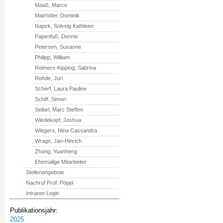
Maaß, Marco
Mairhöfer, Dominik
Najork, Solveig Kathleen
Papenfuß, Dennis
Petersen, Susanne
Philipp, William
Reimers-Kipping, Sabrina
Rohde, Juri
Scherf, Laura Pauline
Schiff, Simon
Seibel, Marc Steffen
Wiedekopf, Joshua
Wiegers, Nina Cassandra
Wrage, Jan-Hinrich
Zhang, Yuanheng
Ehemalige Mitarbeiter
Stellenangebote
Nachruf Prof. Pöppl
Intranet-Login
Publikationsjahr:
2025